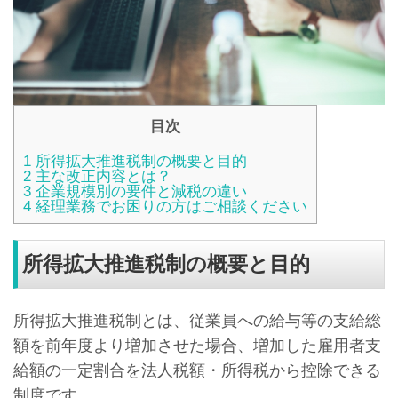
目次
1
所得拡大推進税制の概要と目的
2
主な改正内容とは？
3
企業規模別の要件と減税の違い
4
経理業務でお困りの方はご相談ください
所得拡大推進税制の概要と目的
所得拡大推進税制とは、従業員への給与等の支給総
額を前年度より増加させた場合、増加した雇用者支
給額の一定割合を法人税額・所得税から控除できる
制度です。