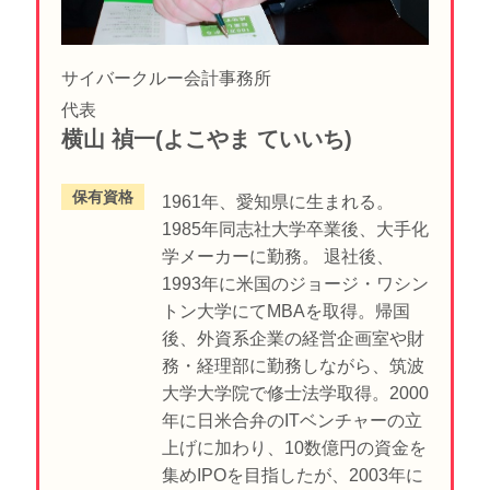
サイバークルー会計事務所
代表
横山 禎一(よこやま ていいち)
保有資格
1961年、愛知県に生まれる。
1985年同志社大学卒業後、大手化
学メーカーに勤務。 退社後、
1993年に米国のジョージ・ワシン
トン大学にてMBAを取得。帰国
後、外資系企業の経営企画室や財
務・経理部に勤務しながら、筑波
大学大学院で修士法学取得。2000
年に日米合弁のITベンチャーの立
上げに加わり、10数億円の資金を
集めIPOを目指したが、2003年に