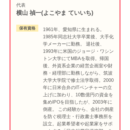
代表
横山 禎一(よこやま ていいち)
保有資格
1961年、愛知県に生まれる。
1985年同志社大学卒業後、大手化
学メーカーに勤務。 退社後、
1993年に米国のジョージ・ワシン
トン大学にてMBAを取得。帰国
後、外資系企業の経営企画室や財
務・経理部に勤務しながら、筑波
大学大学院で修士法学取得。2000
年に日米合弁のITベンチャーの立
上げに加わり、10数億円の資金を
集めIPOを目指したが、2003年に
倒産。 この経験から、会社の倒産
を防ぐ税理士・行政書士事務所を
設立。起業希望者や起業家をサポ