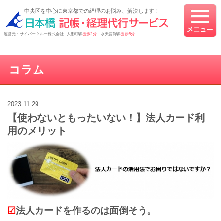
中央区を中心に東京都での経理のお悩み、解決します！
運営元：サイバークルー株式会社 人形町駅
徒歩2分
水天宮前駅
徒歩5分
コラム
2023.11.29
【使わないともったいない！】法人カード利
用のメリット
☑
法人カードを作るのは面倒そう。