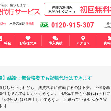
お悩み、解決します！
0120-915-307
受
歩2分
水天宮前駅
徒歩5
10:0
ート料金
お客様の声
導入実績
アクセス
資料
修】結論：無資格者でも記帳代行はできます
依頼したいけれども、無資格者に依頼するのは不安。 ☑何を基
会社を選んでよいかわからない。 ☑決算申告も記帳代行会社に
 「記帳代行は税理士しかできない」と思っていませんか？実
…]