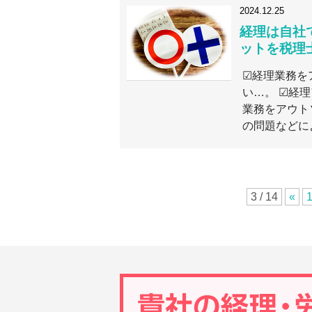
2024.12.25
経理は自社
ットを税理
☑経理業務を
い…。 ☑経
業務をアウト
の問題などによ
3 / 14
«