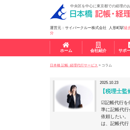
中央区を中心に東京都での経理の
運営元：サイバークルー株式会社 人形町駅
徒
分
ホーム
会社紹介
サポ
日本橋 記帳･経理代行サービス
>
コラム
2025.10.23
【税理士監
☑記帳代行を
準に記帳代行
依頼したい。
は、記帳代行 [