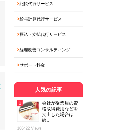
記帳代行サービス
給与計算代行サービス
振込・支払代行サービス
の
経理改善コンサルティング
サポート料金
較
人気の記事
会社が従業員の資
1
格取得費用などを
支出した場合は
給…
106422 Views