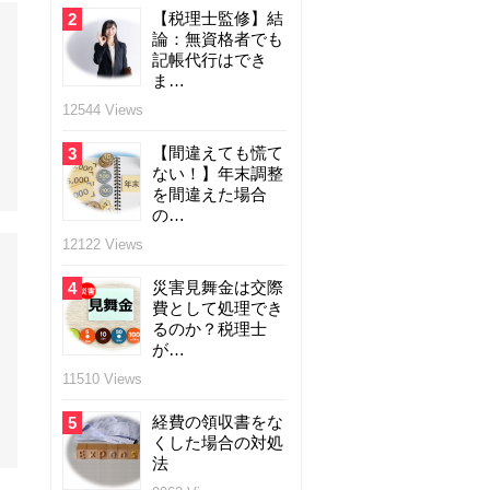
【税理士監修】結
2
論：無資格者でも
記帳代行はでき
ま…
12544 Views
【間違えても慌て
3
ない！】年末調整
を間違えた場合
の…
12122 Views
災害見舞金は交際
4
費として処理でき
るのか？税理士
が…
11510 Views
経費の領収書をな
5
くした場合の対処
法