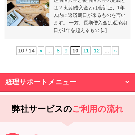
は？ 短期借入金とは会計上、1年
以内に返済期日が来るものを言い
ます。 一方、長期借入金は返済期
日が1年を超えるもの [...]
10 / 14
«
...
8
9
10
11
12
...
»
経理サポートメニュー
弊社サービスの
ご利用の流れ