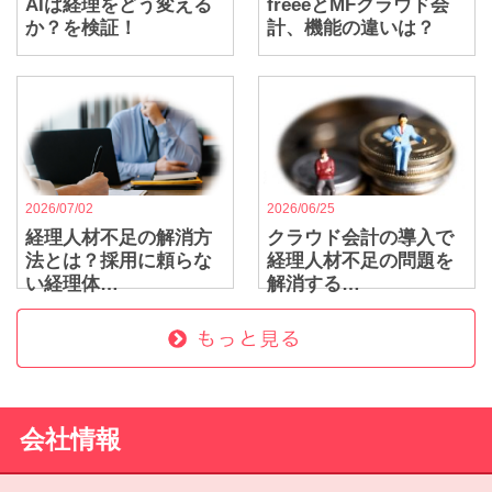
AIは経理をどう変える
freeeとMFクラウド会
か？を検証！
計、機能の違いは？
2026/07/02
2026/06/25
経理人材不足の解消方
クラウド会計の導入で
法とは？採用に頼らな
経理人材不足の問題を
い経理体…
解消する…
会社情報