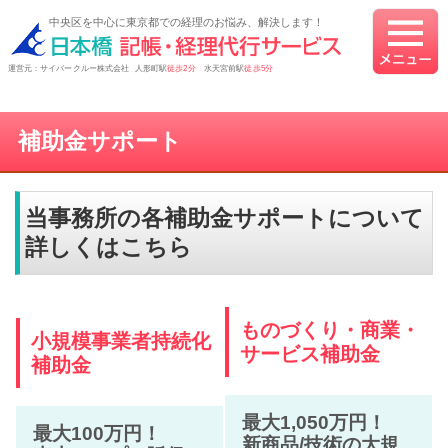
中央区を中心に東京都での経理のお悩み、解決します！
運営元：サイバークルー株式会社 人形町駅
徒歩2分
水天宮前駅
徒歩5分
補助金サポート
当事務所の各補助金サポートについて
詳しくはこちら
ものづくり・商業・
小規模事業者持続化
サービス補助金
補助金
最大1,050万円！
最大100万円！
新商品/技術の大規